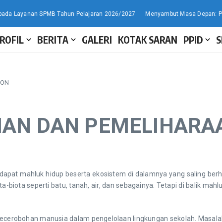
ayanan SPMB Tahun Pelajaran 2026/2027
Menyambut Masa Depan: Pembukaa
ROFIL
BERITA
GALERI
KOTAK SARAN
PPID
S
HON
AN DAN PEMELIHARA
mahluk hidup beserta ekosistem di dalamnya yang saling berhu
ota-biota seperti batu, tanah, air, dan sebagainya. Tetapi di balik 
erobohan manusia dalam pengelolaan lingkungan sekolah. Masalah