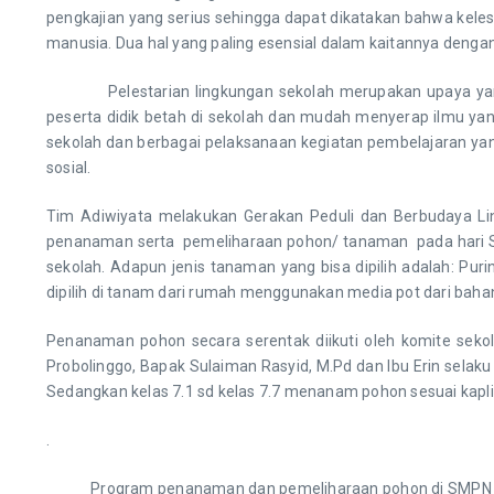
pengkajian yang serius sehingga dapat dikatakan bahwa kele
manusia. Dua hal yang paling esensial dalam kaitannya denga
Pelestarian lingkungan sekolah merupakan upaya yang san
peserta didik betah di sekolah dan mudah menyerap ilmu yan
sekolah dan berbagai pelaksanaan kegiatan pembelajaran yan
sosial.
Tim Adiwiyata melakukan Gerakan Peduli dan Berbudaya Li
penanaman serta pemeliharaan pohon/ tanaman pada hari Sab
sekolah. Adapun jenis tanaman yang bisa dipilih adalah: Pur
dipilih di tanam dari rumah menggunakan media pot dari bahan b
Penanaman pohon secara serentak diikuti oleh komite sekol
Probolinggo, Bapak Sulaiman Rasyid, M.Pd dan Ibu Erin sela
Sedangkan kelas 7.1 sd kelas 7.7 menanam pohon sesuai kaplin
.
Program penanaman dan pemeliharaan pohon di SMPN 1 Probo