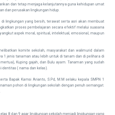
tarikan dan tetap menjaga kelanjutannya guna kehidupan umat
an dan perusakan lingkungan hidup.
 lingkungan yang bersih, terawat serta asri akan membuat
ngkatkan proses pembelajaran secara efektif melalui suasana
gkut aspek moral, spiritual, intelektual, emosional, maupun
elibatkan komite sekolah, masyarakat dan walimurid dalam
jenis tanaman atau lebih untuk di tanam dan di pelihara di
dah mertua), Kuping gajah, dan Bulu ayam. Tanaman yang sudah
 identitas ( nama dan kelas).
eserta Bapak Kamsi Arianto, S.Pd, M.M selaku kepala SMPN 1
enanaman pohon di lingkungan sekolah dengan penuh semangat.
.
s 8 dan 9 agar lingkungan sekolah menjadi lingkungan yang