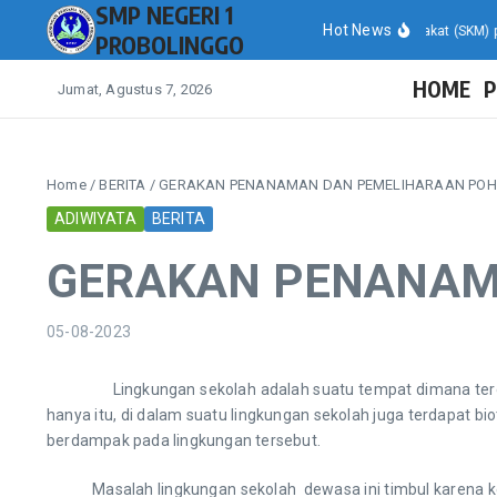
SMP NEGERI 1
Lewati ke konten
Hot News
Hasil Survei Kepuasan Masyarakat (SKM) pada L
PROBOLINGGO
HOME
P
Jumat, Agustus 7, 2026
Home
/
BERITA
/
GERAKAN PENANAMAN DAN PEMELIHARAAN PO
ADIWIYATA
BERITA
GERAKAN PENANAM
05-08-2023
Lingkungan sekolah adalah suatu tempat dimana terdapat 
hanya itu, di dalam suatu lingkungan sekolah juga terdapat bi
berdampak pada lingkungan tersebut.
Masalah lingkungan sekolah dewasa ini timbul karena kec