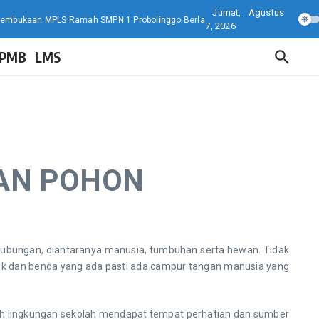
Jumat, Agustus
n MPLS Ramah SMPN 1 Probolinggo Berlangsung Semarak dan Edukatif!
P
7, 2026
PMB
LMS
AN POHON
bungan, diantaranya manusia, tumbuhan serta hewan. Tidak
mahluk dan benda yang ada pasti ada campur tangan manusia yang
 lingkungan sekolah mendapat tempat perhatian dan sumber