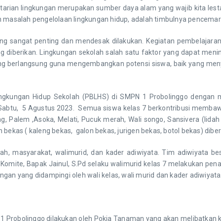
starian lingkungan merupakan sumber daya alam yang wajib kita les
n masalah pengelolaan lingkungan hidup, adalah timbulnya pencemar
gat penting dan mendesak dilakukan. Kegiatan pembelajaran di
g diberikan. Lingkungan sekolah salah satu faktor yang dapat meni
g berlangsung guna mengembangkan potensi siswa, baik yang menyan
ngkungan Hidup Sekolah (PBLHS) di SMPN 1 Probolinggo dengan m
tu, 5 Agustus 2023. Semua siswa kelas 7 berkontribusi membawa 1 
ing, Palem ,Asoka, Melati, Pucuk merah, Wali songo, Sansivera (li
ekas ( kaleng bekas, galon bekas, jurigen bekas, botol bekas) diberi
ah, masyarakat, walimurid, dan kader adiwiyata. Tim adiwiyata b
ku Komite, Bapak Jainul, S.Pd selaku walimurid kelas 7 melakukan p
gan yang didampingi oleh wali kelas, wali murid dan kader adiwiyata
linggo dilakukan oleh Pokja Tanaman yang akan melibatkan kela