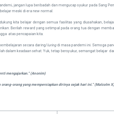
demi, jangan lupa beribadah dan mengucap syukur pada Sang Pencip
 belajar meski di era new normal.
ung kita belajar dengan semua fasilitas yang diusahakan, belajar 
ikan. Berilah reward yang setimpal pada orang tua dengan membant
ngga atas pencapaian kita.
 pembelajaran secara daring/
luring
di masa pandemi ini. Semoga pande
ah dalam keadaan sehat. Yuk, tetap bersyukur, semangat belajar dan
enti mengajarkan.” (Anonim)
h orang-orang yang mempersiapkan dirinya sejak hari ini.” (Malcolm X