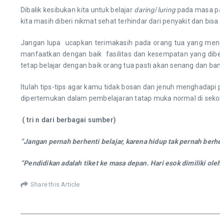
Dibalik kesibukan kita untuk belajar
daring
/
luring
pada masa pan
kita masih diberi nikmat sehat terhindar dari penyakit dan bisa
Jangan lupa ucapkan terimakasih pada orang tua yang menduk
manfaatkan dengan baik fasilitas dan kesempatan yang diber
tetap belajar dengan baik orang tua pasti akan senang dan ba
Itulah tips-tips agar kamu tidak bosan dan jenuh menghadapi
dipertemukan dalam pembelajaran tatap muka normal di sekol
( tri n dari berbagai sumber)
“Jangan pernah berhenti belajar, karena hidup tak pernah berh
“Pendidikan adalah tiket ke masa depan. Hari esok dimiliki ole
Share this Article