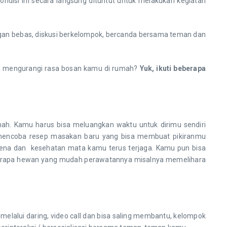
ndisi ini secara langsung dituntut untuk melakukan kegiatan
dengan bebas, diskusi berkelompok, bercanda bersama teman dan
isa mengurangi rasa bosan kamu di rumah?
Yuk, ikuti beberapa
mah. Kamu harus bisa meluangkan waktu untuk dirimu sendiri
encoba resep masakan baru yang bisa membuat pikiranmu
rlena dan kesehatan mata kamu terus terjaga. Kamu pun bisa
eberapa hewan yang mudah perawatannya misalnya memelihara
alui daring, video call dan bisa saling membantu, kelompok