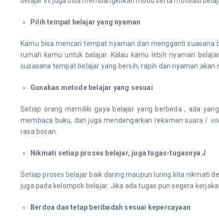
belajar ini juga bisa membangkitkan mood serta motivasi bel
Pilih tempat belajar yang nyaman
Kamu bisa mencari tempat nyaman dan mengganti suasana bel
rumah kamu untuk belajar. Kalau kamu lebih nyaman belaja
susasana tempat belajar yang bersih, rapih dan nyaman akan 
Gunakan metode belajar yang sesuai
Setiap orang memiliki gaya belajar yang berbeda , ada yan
membaca buku, dan juga mendengarkan rekaman suara /
vo
rasa bosan.
Nikmati setiap proses belajar, juga tugas-tugasnya
J
Setiap proses belajar baik daring maupun luring kita nikmati d
juga pada kelompok belajar. Jika ada tugas pun segera kerja
Berdoa dan tetap beribadah sesuai kepercayaan