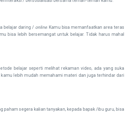
berinteraksi / bersosialisasi bersama teman-teman kamu.
belajar daring /
online
. Kamu bisa memanfaatkan area teras
u bisa lebih bersemangat untuk belajar. Tidak harus mahal
etode belajar seperti melihat rekaman video, ada yang suka
 kamu lebih mudah memahami materi dan juga terhindar dari
rang paham segera kalian tanyakan, kepada bapak /ibu guru, bisa