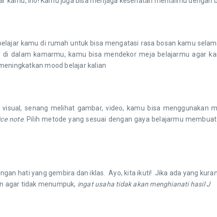
ajar kamu, lho! Kamu juga bisa menjaga kesehatan mentalmu dengan 
ajar kamu di rumah untuk bisa mengatasi rasa bosan kamu selama 
r di dalam kamarmu, kamu bisa mendekor meja belajarmu agar kam
meningkatkan mood belajar kalian
g visual, senang melihat gambar, video, kamu bisa menggunakan m
ice note
. Pilih metode yang sesuai dengan gaya belajarmu membuat
engan hati yang gembira dan iklas. Ayo, kita ikuti! Jika ada yang ku
kan agar tidak menumpuk,
ingat usaha tidak akan menghianati hasil
J