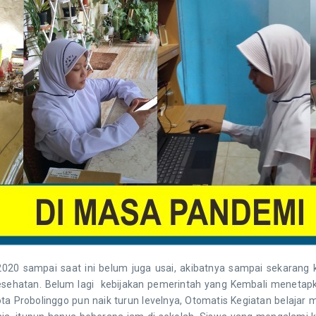
 sampai saat ini belum juga usai, akibatnya sampai sekarang ki
kesehatan. Belum lagi kebijakan pemerintah yang Kembali menet
Kota Probolinggo pun naik turun levelnya, Otomatis Kegiatan belajar