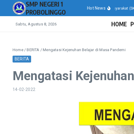
SMP NEGERI 1
Lewati ke konten
Hot News
Hasil Survei Kepuasan Masyarakat (SKM) p
PROBOLINGGO
HOME
P
Sabtu, Agustus 8, 2026
Home
/
BERITA
/
Mengatasi Kejenuhan Belajar di Masa Pandemi
BERITA
Mengatasi Kejenuhan
14-02-2022