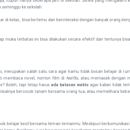
aja, itupun hanya beberapa jam di sekolah. Siswa yang mengalami ko
ma seminggu ke sekolah.
lajar di kelas, bisa bertemu dan berinteraksi dengan banyak orang 
p muka terbatas ini bisa dilakukan secara efektif dan tentunya b
 merupakan salah satu cara agar kamu tidak bosan belajar di ru
ti membaca novel, nonton film di
Netflix
, atau memasak dengan m
e? Boleh, tapi tetap harus
ada batasan waktu
agar kalian tidak te
u misalnya bercocok tanam bersama orang tua, atau memelihara b
belajar kecil bersama teman-temanmu. Meskipun berkomunikasi mel