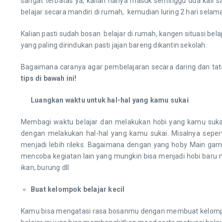
sangat terbatas ya, kalian hanya masuk seminggu dua kali s
belajar secara mandiri di rumah, kemudian luring 2 hari sela
Kalian pasti sudah bosan belajar di rumah, kangen situasi be
yang paling dirindukan pasti jajan bareng dikantin sekolah.
Bagaimana caranya agar pembelajaran secara daring dan tata
tips di bawah ini!
Luangkan waktu untuk hal-hal yang kamu sukai
Membagi waktu belajar dan melakukan hobi yang kamu sukai,
dengan melakukan hal-hal yang kamu sukai. Misalnya seper
menjadi lebih rileks. Bagaimana dengan yang hoby Main gam
mencoba kegiatan lain yang mungkin bisa menjadi hobi bar
ikan, burung dll
Buat kelompok belajar kecil
Kamu bisa mengatasi rasa bosanmu dengan membuat kelompok 