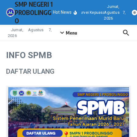
SMP NEGERI 1
Lewati ke konten
Jumat,
PROBOLINGG
Hot News
Agustus 7,
Hasil Survei Kepuasan Masyarakat (SK
2026
O
Jumat, Agustus 7,
Menu
2026
INFO SPMB
DAFTAR ULANG