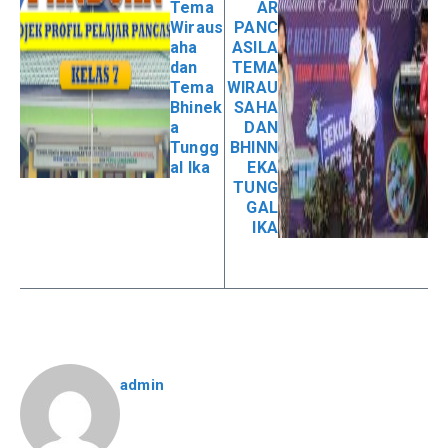
Tema
AR
Wiraus
PANC
aha
ASILA
dan
TEMA
Tema
WIRAU
Bhinek
SAHA
a
DAN
Tungg
BHINN
al Ika
EKA
TUNG
GAL
IKA
admin