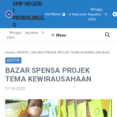
SMP NEGERI
Lewati ke konten
1
Minggu,
Hot News
Agustus 9,
Hasil Survei Kepuasan Masyarakat (SKM) p
PROBOLINGG
2026
O
Minggu, Agustus 9,
Menu
2026
Home
/
BERITA
/
BAZAR SPENSA PROJEK TEMA KEWIRAUSAHAAN
BERITA
BAZAR SPENSA PROJEK
TEMA KEWIRAUSAHAAN
27-03-2022