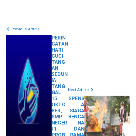
Previous Article
PERIN
GATAN
HARI
CUCI
TANG
AN
SEDUN
IA
TANG
Next Article
GAL
15
SPENS
OKTO
A
BER,
SIAGA
SMP
BENCA
NEGER
NA
I 1
DAN
PROB
RAMA