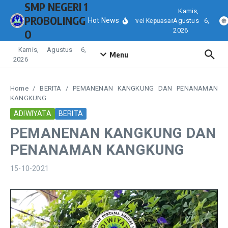
SMP NEGERI 1
Lewati ke konten
Kamis,
PROBOLINGG
Hot News
Agustus 6,
Hasil Survei Kepuasan Masyarakat (SKM
2026
O
Kamis, Agustus 6,
Menu
2026
Home
/
BERITA
/
PEMANENAN KANGKUNG DAN PENANAMAN
KANGKUNG
ADIWIYATA
BERITA
PEMANENAN KANGKUNG DAN
PENANAMAN KANGKUNG
15-10-2021