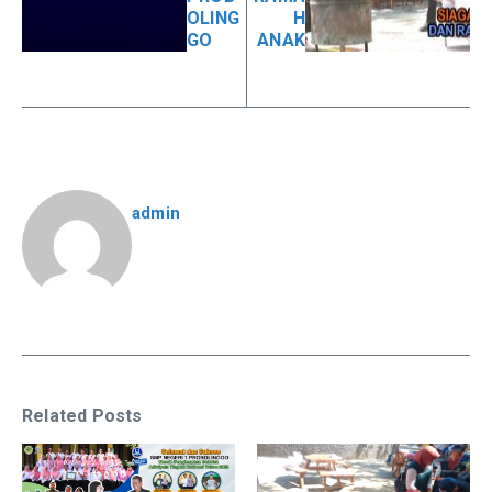
OLING
H
GO
ANAK
admin
Related Posts