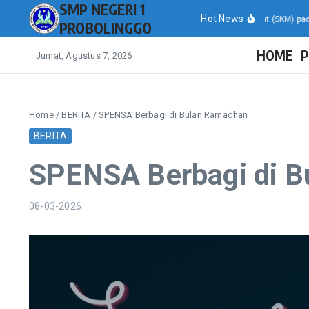
SMP NEGERI 1
Lewati ke konten
Hot News
Hasil Survei Kepuasan Masyarakat (SKM) pada Layanan 
PROBOLINGGO
HOME
P
Jumat, Agustus 7, 2026
Home
/
BERITA
/
SPENSA Berbagi di Bulan Ramadhan
BERITA
SPENSA Berbagi di 
08-03-2026